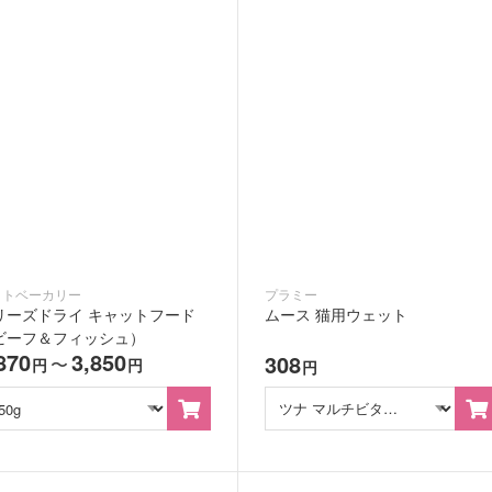
ットベーカリー
プラミー
リーズドライ キャットフード
ムース 猫用ウェット
ビーフ＆フィッシュ）
870
3,850
308
〜
円
円
円