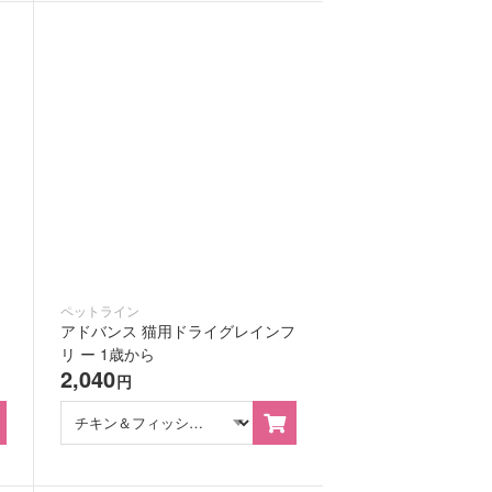
ペットライン
ミ
アドバンス 猫用ドライグレインフ
リ ー 1歳から
2,040
円