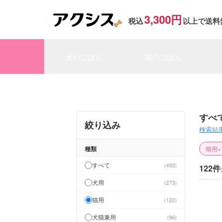
3,300円
税込
以上で送料
犬のごはん
猫のごはん
すべ
絞り込み
検索結
種類
猫用
×
すべて
493
122件
犬用
273
猫用
122
犬猫兼用
96