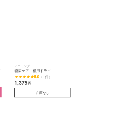
アニモンダ
フ
糖尿ケア 猫用ドライ
★
★
★
★
★
5.0
（1件）
1,375
円
在庫なし