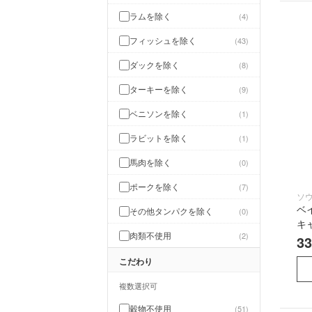
ラムを除く
4
フィッシュを除く
43
ダックを除く
8
ターキーを除く
9
ベニソンを除く
1
ラビットを除く
1
馬肉を除く
0
ポークを除く
7
ソ
ベ
その他タンパクを除く
0
キ
肉類不使用
2
3
こだわり
複数選択可
穀物不使用
51