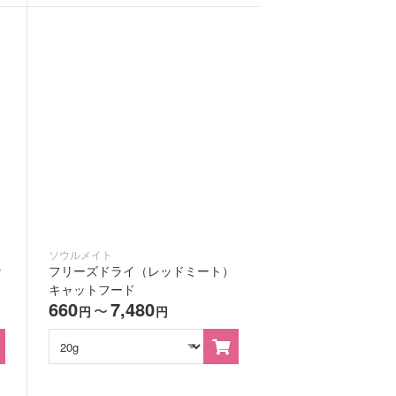
ソウルメイト
ャ
フリーズドライ（レッドミート）
キャットフード
660
7,480
〜
円
円