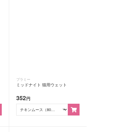
プラミー
ミッドナイト 猫用ウェット
352
円