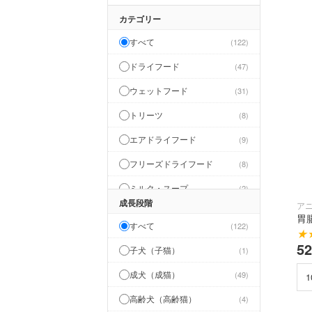
カテゴリー
すべて
122
ドライフード
47
ウェットフード
31
トリーツ
8
エアドライフード
9
フリーズドライフード
8
ミルク・スープ
2
成長段階
ア
サプリメント
2
胃
すべて
122
★
シャンプー・リンス
1
5
子犬（子猫）
1
トイレ・除菌・消臭
5
成犬（成猫）
49
ベッド・室内用品
1
高齢犬（高齢猫）
4
食器・水飲み
1