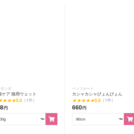
ニモンダ
ペッツルート
腸ケア 猫用ウェット
カシャカシャびょんびょん
★
★
★
★
5.0
★
★
★
★
★
5.0
（1件）
（1件）
28
660
円
円