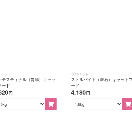
ロベット
プロベット
ンテスティナル（胃腸）キャッ
ストルバイト（尿石）キャット
フード
ード
620
4,180
円
円