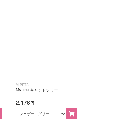
M-PETS
My first キャットツリー
2,178
円