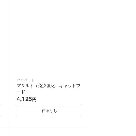
プロベット
アダルト（免疫強化）キャットフ
ード
4,125
円
在庫なし