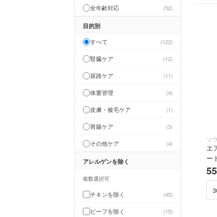
全年齢対応
52
お散歩・お出かけ
2
目的別
おもちゃ
5
すべて
122
腎臓ケア
12
尿路ケア
11
体重管理
4
皮膚・被毛ケア
1
胃腸ケア
3
ソ
その他ケア
4
エ
ー
アレルゲンを除く
5
複数選択可
チキンを除く
45
ビーフを除く
15