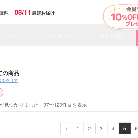
08/11
無料、
最短お届け
トリーツ
サプリメント
ケア・用品
ての商品
果をクリア
が見つかりました。97〜120件目を表示
‹
1
2
3
4
5
6